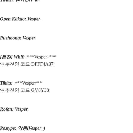
Open Kakao: 
Vesper_
Pushoong: 
Vesper
[본진] Whif:
***Vesper_
***

↪︎ 추천인 코드 DFFF4A37
Tikita:
***Vesper
***

↪︎ 추천인 코드 GV8Y33
Rofan: 
Vesper
Postype: 
악동(Vesper_)